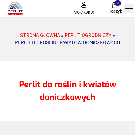
0
Koszyk
Moje konto
STRONA GŁÓWNA
»
PERLIT OGRODNICZY
»
Perlit przemysłowy
PERLIT DO ROŚLIN I KWIATÓW DONICZKOWYCH
Ciepłochronne tynki perlitowe i termobetony
Perlit ogrodniczy
Perlit do roślin i kwiatów
Perlitowy system do renowacji zabytków
doniczkowych