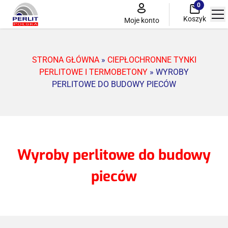
0
Koszyk
Moje konto
STRONA GŁÓWNA
»
CIEPŁOCHRONNE TYNKI
Perlit przemysłowy
PERLITOWE I TERMOBETONY
»
WYROBY
PERLITOWE DO BUDOWY PIECÓW
Ciepłochronne tynki perlitowe i termobetony
Perlit ogrodniczy
Perlitowy system do renowacji zabytków
Wyroby perlitowe do budowy
pieców