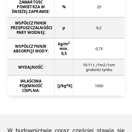
ZAWARTOŚĆ
POWIETRZA W
%
25
ŚWIEŻEJ ZAPRAWIE:
WSPÓŁCZYNNIK
PRZEPUSZCZALNOŚCI
μ
6,2
PARY WODNEJ:
2
kg/m
WSPÓŁCZYNNIK
min.
0,73
ABSORPCJI WODY:
0,5
10-11 L /1m2 /1cm
WYDAJNOŚĆ:
grubości tynku
WŁAŚCIWA
POJEMNOŚĆ
[J/kg*K]
1050
CIEPLNA:
W budownictwie coraz częściej stawia się