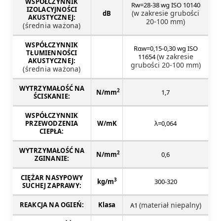
WSPÓŁCZYNNIK
Rw=28-38 wg ISO 10140
IZOLACYJNOŚCI
(w zakresie grubości
dB
AKUSTYCZNEJ:
20-100 mm)
(średnia ważona)
WSPÓŁCZYNNIK
Rαw=0,15-0,30 wg ISO
TŁUMIENNOŚCI
(w zakresie
11654
AKUSTYCZNEJ:
grubości 20-100 mm)
(średnia ważona)
WYTRZYMAŁOŚĆ NA
2
N/mm
1,7
ŚCISKANIE:
WSPÓŁCZYNNIK
PRZEWODZENIA
W/mK
λ=0,064
CIEPŁA:
WYTRZYMAŁOŚĆ NA
2
N/mm
0,6
ZGINANIE:
CIĘŻAR NASYPOWY
3
kg/m
300-320
SUCHEJ ZAPRAWY:
REAKCJA NA OGIEŃ:
Klasa
(materiał niepalny)
A1