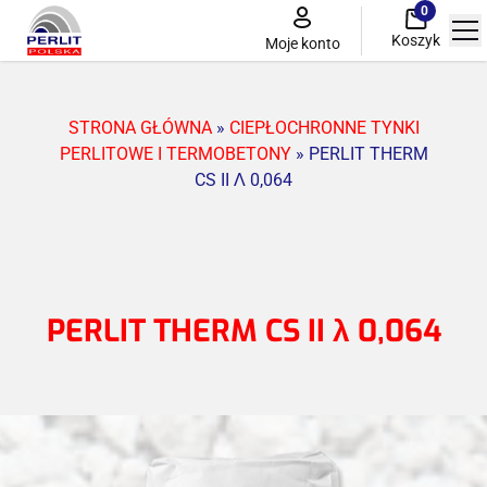
0
Koszyk
Moje konto
STRONA GŁÓWNA
»
CIEPŁOCHRONNE TYNKI
Perlit przemysłowy
PERLITOWE I TERMOBETONY
»
PERLIT THERM
CS II Λ 0,064
Ciepłochronne tynki perlitowe i termobetony
Perlit ogrodniczy
Perlitowy system do renowacji zabytków
PERLIT THERM CS II λ 0,064