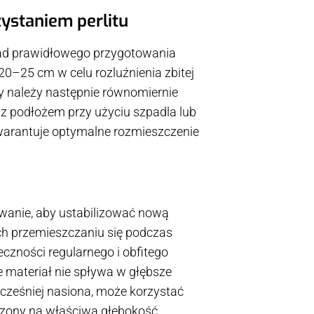
ystaniem perlitu
sad prawidłowego przygotowania
0–25 cm w celu rozluźnienia zbitej
ry należy następnie równomiernie
 z podłożem przy użyciu szpadla lub
gwarantuje optymalne rozmieszczenie
wanie, aby ustabilizować nową
ich przemieszczaniu się podczas
czności regularnego i obfitego
e materiał nie spływa w głębsze
wcześniej nasiona, może korzystać
łoczony na właściwą głębokość