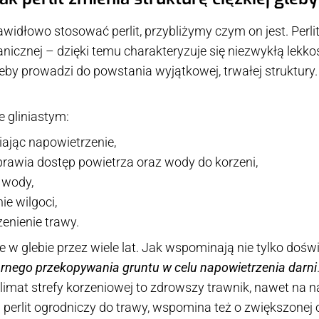
widłowo stosować perlit, przybliżymy czym on jest. Perli
icznej – dzięki temu charakteryzuje się niezwykłą lekk
leby prowadzi do powstania wyjątkowej, trwałej struktury.
e gliniastym:
iając napowietrzenie,
rawia dostęp powietrza oraz wody do korzeni,
 wody,
e wilgoci,
enienie trawy.
aje w glebie przez wiele lat. Jak wspominają nie tylko doś
arnego przekopywania gruntu w celu napowietrzenia darni
imat strefy korzeniowej to zdrowszy trawnik, nawet na na
a perlit ogrodniczy do trawy, wspomina też o zwiększonej