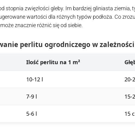
d stopnia zwięzłości gleby. Im bardziej gliniasta ziemia,
gerowane wartości dla różnych typów podłoża. Co zrozumi
 może znacznie różnić się od siebie.
nie perlitu ogrodniczego w zależności
Ilość perlitu na 1 m²
Głę
10-12 l
20-
7-9 l
15-
5-6 l
15 