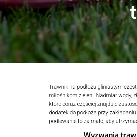
Trawnik na podłożu gliniastym częs
miłośnikom zieleni. Nadmiar wody, z
które coraz częściej znajduje zastoso
dodatek do podłoża przy zakładaniu 
podlewanie to za mało, aby utrzymać r
Wyzwania trawni