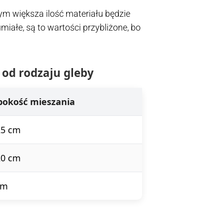
 tym większa ilość materiału będzie
ałe, są to wartości przybliżone, bo
 od rodzaju gleby
bokość mieszania
25 cm
20 cm
cm