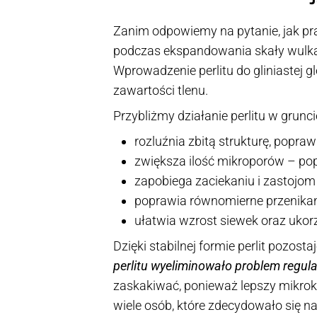
Zanim odpowiemy na pytanie, jak pra
podczas ekspandowania skały wulkan
Wprowadzenie perlitu do gliniastej g
zawartości tlenu.
Przybliżmy działanie perlitu w grunci
rozluźnia zbitą strukturę, popraw
zwiększa ilość mikroporów – pop
zapobiega zaciekaniu i zastojom
poprawia równomierne przenikani
ułatwia wzrost siewek oraz ukorz
Dzięki stabilnej formie perlit pozost
perlitu wyeliminowało problem regul
zaskakiwać, ponieważ lepszy mikrokl
wiele osób, które zdecydowało się n