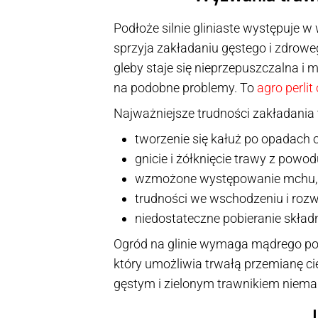
Podłoże silnie gliniaste występuje 
sprzyja zakładaniu gęstego i zdrowe
gleby staje się nieprzepuszczalna i 
na podobne problemy. To
agro perlit
Najważniejsze trudności zakładania t
tworzenie się kałuż po opadach 
gnicie i żółknięcie trawy z powo
wzmożone występowanie mchu,
trudności we wschodzeniu i rozw
niedostateczne pobieranie skła
Ogród na glinie wymaga mądrego pode
który umożliwia trwałą przemianę cię
gęstym i zielonym trawnikiem niemal p
J