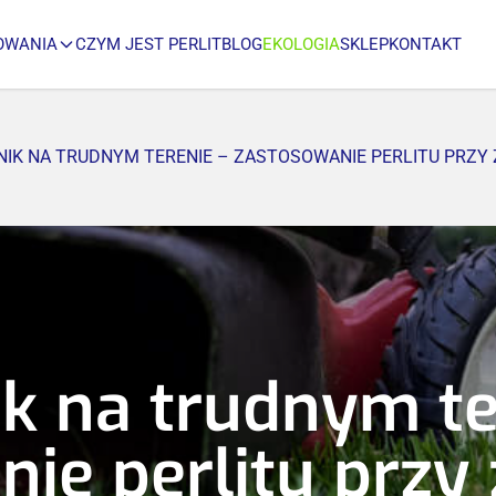
OWANIA
CZYM JEST PERLIT
BLOG
EKOLOGIA
SKLEP
KONTAKT
IK NA TRUDNYM TERENIE – ZASTOSOWANIE PERLITU PRZY 
k na trudnym te
ie perlitu przy