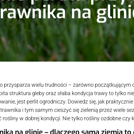
trawnika na glini
to przysparza wielu trudności – zarówno początkującym
bita struktura gleby oraz słaba kondycja trawy to tylko 
wanie, jest perlit ogrodniczy. Dowiedz się, jak praktyczn
trawnika i tym samym cieszyć się zielenią przez wiele s
ośliny w dobrej kondycji. Nie tylko rośliny ozdobne czy kw
ka na glinie – dlaczego sama ziemia to