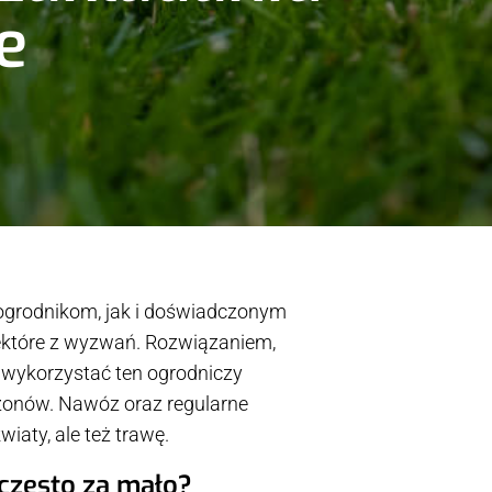
e
 ogrodnikom, jak i doświadczonym
niektóre z wyzwań. Rozwiązaniem,
ie wykorzystać ten ogrodniczy
ezonów. Nawóz oraz regularne
iaty, ale też trawę.
 często za mało?