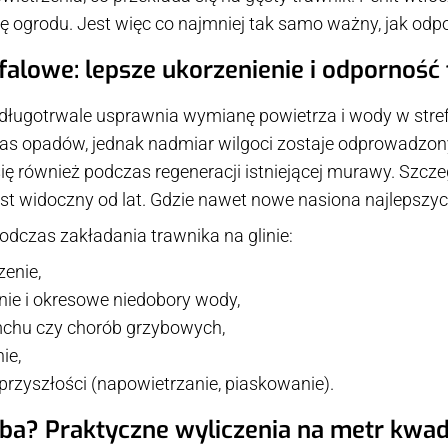
ję ogrodu. Jest więc co najmniej tak samo ważny, jak od
falowe: lepsze ukorzenienie i odporność
, długotrwale usprawnia wymianę powietrza i wody w stref
s opadów, jednak nadmiar wilgoci zostaje odprowadzon
ię również podczas regeneracji istniejącej murawy. Szcze
est widoczny od lat. Gdzie nawet nowe nasiona najlepszy
podczas zakładania trawnika na glinie:
zenie,
ie i okresowe niedobory wody,
 mchu czy chorób grzybowych,
ie,
przyszłości (napowietrzanie, piaskowanie).
zeba? Praktyczne wyliczenia na metr kw