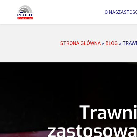
O NAS
ZASTOS
STRONA GŁÓWNA
»
BLOG
»
TRAWN
Trawni
zastosowan