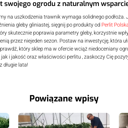
 swojego ogrodu z naturalnym wsparcie
porny na uszkodzenia trawnik wymaga solidnego podłoża. 
enia gleby gliniastej, sięgnij po produkty od
Perlit Polsk
 który skutecznie poprawia parametry gleby, korzystnie w
lenią przez niejeden sezon. Postaw na inwestycję, która uł
Sprawdź, który sklep ma w ofercie wciąż niedoceniany ogr
 jak i jakość oraz właściwości perlitu , zaskoczy Cię poz
 długie lata!
Powiązane wpisy