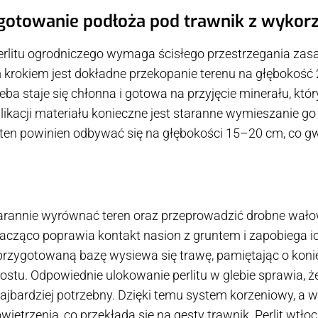
otowanie podłoża pod trawnik z wykorz
erlitu ogrodniczego wymaga ścisłego przestrzegania za
krokiem jest dokładne przekopanie terenu na głębokość 2
ba staje się chłonna i gotowa na przyjęcie minerału, któ
likacji materiału konieczne jest staranne wymieszanie go
s ten powinien odbywać się na głębokości 15–20 cm, co 
arannie wyrównać teren oraz przeprowadzić drobne wało
znacząco poprawia kontakt nasion z gruntem i zapobiega 
przygotowaną bazę wysiewa się trawę, pamiętając o konie
stu. Odpowiednie ulokowanie perlitu w glebie sprawia, ż
najbardziej potrzebny. Dzięki temu system korzeniowy, a 
wietrzenia, co przekłada się na gęsty trawnik. Perlit wt