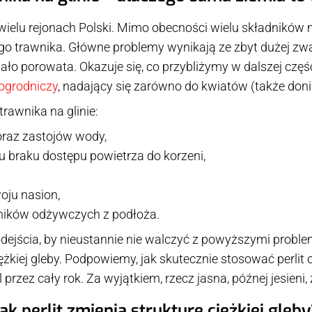
w wielu rejonach Polski. Mimo obecności wielu składników
go trawnika. Główne problemy wynikają ze zbyt dużej zwar
mało porowata. Okazuje się, co przybliżymy w dalszej czę
 ogrodniczy
, nadający się zarówno do kwiatów (także donic
rawnika na glinie:
oraz zastojów wody,
du braku dostępu powietrza do korzeni,
oju nasion,
dników odżywczych z podłoża.
jścia, by nieustannie nie walczyć z powyższymi problema
żkiej gleby. Podpowiemy, jak skutecznie stosować perlit 
rzez cały rok. Za wyjątkiem, rzecz jasna, późnej jesieni,
ak perlit zmienia strukturę ciężkiej gleb