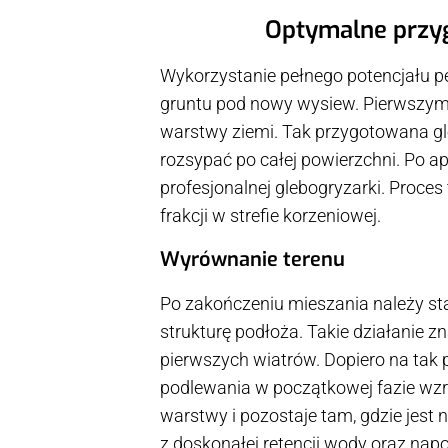
Optymalne przyg
Wykorzystanie pełnego potencjału p
gruntu pod nowy wysiew. Pierwszym 
warstwy ziemi. Tak przygotowana gle
rozsypać po całej powierzchni. Po ap
profesjonalnej glebogryzarki. Proce
frakcji w strefie korzeniowej.
Wyrównanie terenu
Po zakończeniu mieszania należy st
strukturę podłoża. Takie działanie 
pierwszych wiatrów. Dopiero na tak 
podlewania w początkowej fazie wzro
warstwy i pozostaje tam, gdzie jest 
z doskonałej retencji wody oraz napo