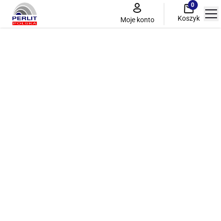
0
Koszyk
Moje konto
Perlit przemysłowy
Ciepłochronne tynki perlitowe i termobetony
Perlit ogrodniczy
Perlitowy system do renowacji zabytków