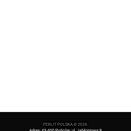
PERLIT POLSKA © 2026.
Adres:
43-400 Puńców, ul. Jabłoniowa 8